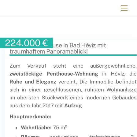
Immobilien Ungarn
224.000
€
Exklusiv Penthouse in Bad Hévíz mit
traumhaftem Panoramablick!
Zum Verkauf steht eine außergewöhnliche,
zweistöckige Penthouse-Wohnung
in Hévíz, die
Ruhe und Eleganz
vereint. Die Immobilie befindet
sich in einer geschlossenen, ruhigen Wohnanlage
im obersten Stockwerk eines modernen Gebäudes
aus dem Jahr 2017 mit
Aufzug
.
Hauptmerkmale:
Wohnfläche:
75 m²