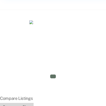
Home
Kontakt
Immobilienerwerb in Ungarn
Impressum
Datenschutzerklärung
Cookie-Richtlinie (EU)
© Immobilien Ungarn 2026
Compare Listings